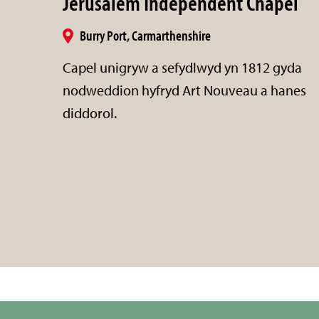
Jerusalem Independent Chapel
Burry Port, Carmarthenshire
Capel unigryw a sefydlwyd yn 1812 gyda
nodweddion hyfryd Art Nouveau a hanes
diddorol.