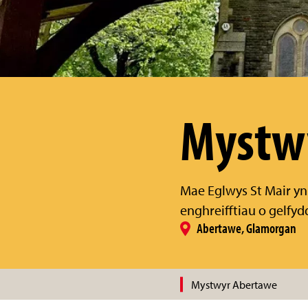
Mystw
Mae Eglwys St Mair yn 
enghreifftiau o gelfydd
Abertawe, Glamorgan
Mystwyr Abertawe