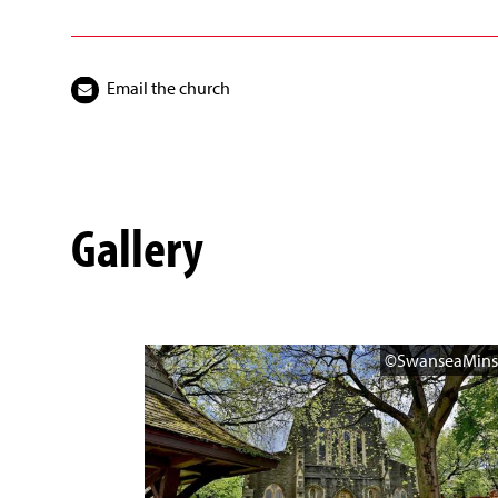
Email the church
Gallery
©SwanseaMins