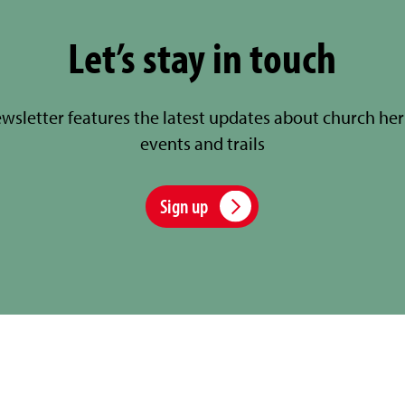
Let’s stay in touch
sletter features the latest updates about church her
events and trails
Sign up