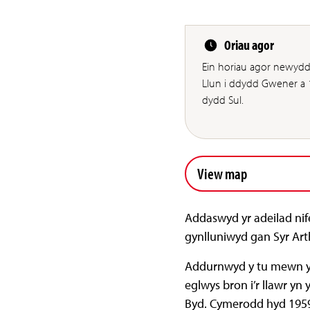
Oriau agor
Ein horiau agor newyd
Llun i ddydd Gwener a
dydd Sul.
View map
Addaswyd yr adeilad nif
gynlluniwyd gan Syr Arth
Addurnwyd y tu mewn yn 
eglwys bron i’r llawr y
Byd. Cymerodd hyd 1959 