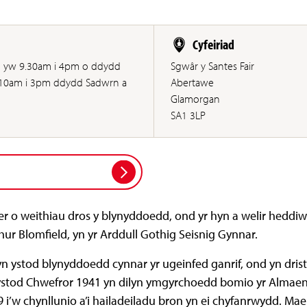
Cyfeiriad
d yw 9.30am i 4pm o ddydd
Sgwâr y Santes Fair
 10am i 3pm ddydd Sadwrn a
Abertawe
Glamorgan
SA1 3LP
er o weithiau dros y blynyddoedd, ond yr hyn a welir heddi
ur Blomfield, yn yr Arddull Gothig Seisnig Gynnar.
ystod blynyddoedd cynnar yr ugeinfed ganrif, ond yn drist 
n ystod Chwefror 1941 yn dilyn ymgyrchoedd bomio yr Almaen y
i’w chynllunio a’i hailadeiladu bron yn ei chyfanrwydd. Mae