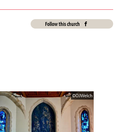
Follow this church
©OJWelch