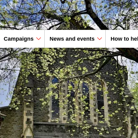
Campaigns
News and events
How to he