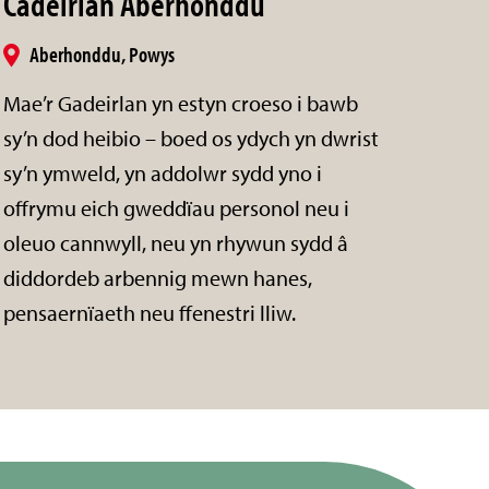
Cadeirlan Aberhonddu
Aberhonddu, Powys
Mae’r Gadeirlan yn estyn croeso i bawb
sy’n dod heibio – boed os ydych yn dwrist
sy’n ymweld, yn addolwr sydd yno i
offrymu eich gweddïau personol neu i
oleuo cannwyll, neu yn rhywun sydd â
diddordeb arbennig mewn hanes,
pensaernïaeth neu ffenestri lliw.