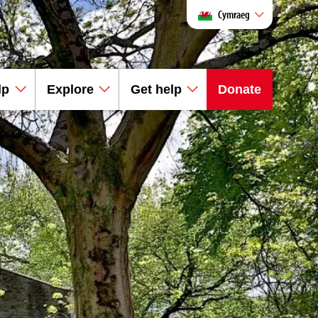
Cymraeg
lp
Explore
Get help
Donate