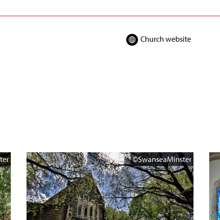
Church website
ter
©SwanseaMinster