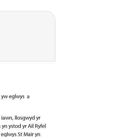
w yw eglwys a
iawn, llosgwyd yr
n ystod yr Ail Ryfel
 eglwys St Mair yn