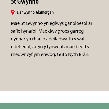
St Gwynno
Llanwynno, Glamorgan
Mae St Gwynno yn eglwys ganoloesol ar
safle hynafol. Mae dwy groes garreg
gynnar yn rhan o adeiladwaith y wal
ddeheuol, ac yn y fynwent, mae bedd y
rhedwr cyflym enwog, Guto Nyth Brân.