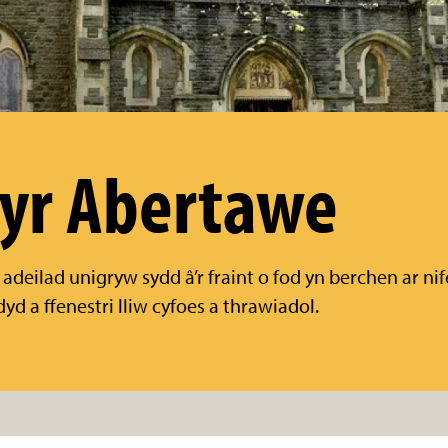
yr Abertawe
adeilad unigryw sydd â’r fraint o fod yn berchen ar nif
yd a ffenestri lliw cyfoes a thrawiadol.