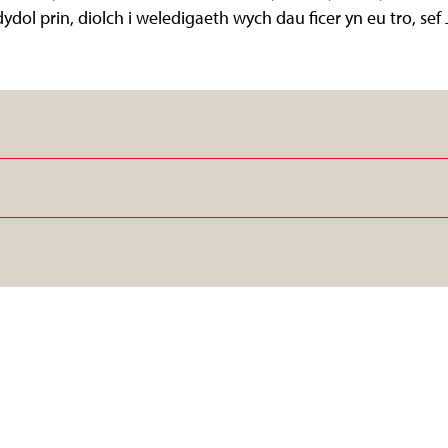
dol prin, diolch i weledigaeth wych dau ficer yn eu tro, sef