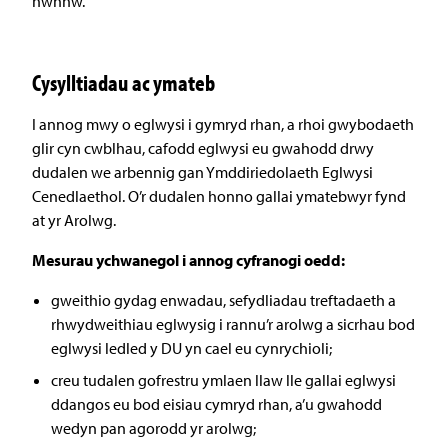
hwnnw.
Cysylltiadau ac ymateb
I annog mwy o eglwysi i gymryd rhan, a rhoi gwybodaeth
glir cyn cwblhau, cafodd eglwysi eu gwahodd drwy
dudalen we arbennig gan Ymddiriedolaeth Eglwysi
Cenedlaethol. O’r dudalen honno gallai ymatebwyr fynd
at yr Arolwg.
Mesurau ychwanegol i annog cyfranogi oedd:
gweithio gydag enwadau, sefydliadau treftadaeth a
rhwydweithiau eglwysig i rannu’r arolwg a sicrhau bod
eglwysi ledled y DU yn cael eu cynrychioli;
creu tudalen gofrestru ymlaen llaw lle gallai eglwysi
ddangos eu bod eisiau cymryd rhan, a’u gwahodd
wedyn pan agorodd yr arolwg;