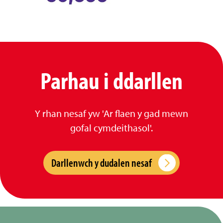
Parhau i ddarllen
Y rhan nesaf yw 'Ar flaen y gad mewn
gofal cymdeithasol'.
Darllenwch y dudalen nesaf