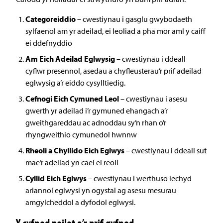
Categoreiddio
– cwestiynau i gasglu gwybodaeth
sylfaenol am yr adeilad, ei leoliad a pha mor aml y caiff
ei ddefnyddio
Am Eich Adeilad Eglwysig
– cwestiynau i ddeall
cyflwr presennol, asedau a chyfleusterau’r prif adeilad
eglwysig a’r eiddo cysylltiedig.
Cefnogi Eich Cymuned Leol
– cwestiynau i asesu
gwerth yr adeilad i’r gymuned ehangach a’r
gweithgareddau ac adnoddau sy’n rhan o’r
rhyngweithio cymunedol hwnnw
Rheoli a Chyllido Eich Eglwys
– cwestiynau i ddeall sut
mae’r adeilad yn cael ei reoli
Cyllid Eich Eglwys
– cwestiynau i werthuso iechyd
ariannol eglwysi yn ogystal ag asesu mesurau
amgylcheddol a dyfodol eglwysi.
Y cyfnod peilot a’r prif gyfnod