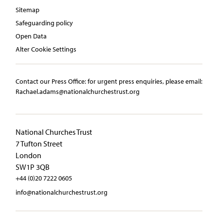
Sitemap
Safeguarding policy
Open Data
Alter Cookie Settings
Contact our Press Office:​ ​for urgent press enquiries, please email:​
Rachael.adams@nationalchurchestrust.org
National Churches Trust
7 Tufton Street
London
SW1P 3QB
+44 (0)20 7222 0605
info@nationalchurchestrust.org