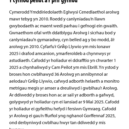
Cymerodd Ymddiriedolaeth Eglwysi Cenedlaethol arolwg
mawr tebyg yn 2010. Roedd y canlyniadau’n llawn
gwybodaeth ac maent wedi parhau i gefnogi ein gwaith.
Gwnaethom ofal wrth ddatblygu Arolwg i sicrhau bod y
canlyniadau’n gymaradwy, cyn belled ag y bo modd, â’r
arolwg yn 2010. Cyfarfu’r Grŵp Llywio ym mis Ionawr
2025 i drafod amcanion, ymarferoldeb a chynnwys yr
astudiaeth. Cafodd yr holiadur ei ddrafftio yn chwarter 1
2025 a chynhaliwyd y Cam Peilot ym mis Ebrill. Yn ystod y
broses hon cwblhawyd 36 Arolwg yn annibynnol ar
aelodau’r Grŵp Llywio, cafwyd adborth helaeth a monitro
metrigau megis yr amser a dreuliwyd i gwblhau’r Arolwg.
Ar ddiwedd y broses hon ac ar sail yr adborth a gafwyd,
golygwyd yr holiadur cyn ei lansiad ar 9 Mai 2025. Cafodd
yr holiadur ei gyfieithu hefyd i fersiwn Gymraeg. Cafodd
yr Arolwg ei gau’n ffurfiol yng nghanol Gorffennaf 2025,
ond derbyniwyd cwblhau hwyr tan ddiwedd y mis