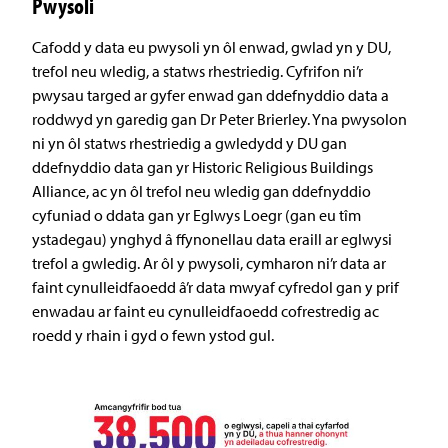
Pwysoli
Cafodd y data eu pwysoli yn ôl enwad, gwlad yn y DU,
trefol neu wledig, a statws rhestriedig. Cyfrifon ni’r
pwysau targed ar gyfer enwad gan ddefnyddio data a
roddwyd yn garedig gan Dr Peter Brierley. Yna pwysolon
ni yn ôl statws rhestriedig a gwledydd y DU gan
ddefnyddio data gan yr Historic Religious Buildings
Alliance, ac yn ôl trefol neu wledig gan ddefnyddio
cyfuniad o ddata gan yr Eglwys Loegr (gan eu tîm
ystadegau) ynghyd â ffynonellau data eraill ar eglwysi
trefol a gwledig. Ar ôl y pwysoli, cymharon ni’r data ar
faint cynulleidfaoedd â’r data mwyaf cyfredol gan y prif
enwadau ar faint eu cynulleidfaoedd cofrestredig ac
roedd y rhain i gyd o fewn ystod gul.