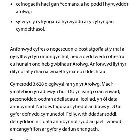
cefnogaeth hael gan Yeomans, a helpodd i hyrwyddo’r
arolwg;
sylw yn y cyfryngau a hyrwyddo ar y cyfryngau
cymdeithasol.
Anfonwyd cyfres o negeseuon e-bost atgoffa at y rhai a
gysylltwyd yn uniongyrchol, neu a oedd wedi cofrestru
eu hunain ond heb gwblhau’r Arolwg. Anfonwyd llythyr
dilynol at y rhai na wnaeth ymateb i ddechrau.
Cymerodd 3,628 o eglwysi ran yn yr Arolwg. Mae’r
ymatebion yn adlewyrchu’r DU yn eang o ran enwad,
presenoldeb, oedran adeiladau a lleoliad, yn ôl data
annibynnol. Nid oes ffigurau cyfredol ar draws y DU ar
gyfer defnydd cymunedol. Felly, wrth ddadansoddi,
defnyddion ni’r data annibynnol sydd ar gael i wneud
amcangyfrifon ar gyfer y darlun ehangach.