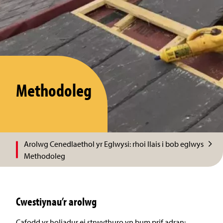
Methodoleg
Arolwg Cenedlaethol yr Eglwysi: rhoi llais i bob eglwys
Methodoleg
Cwestiynau’r arolwg
Cafodd yr holiadur ei strwythuro yn bum prif adran: